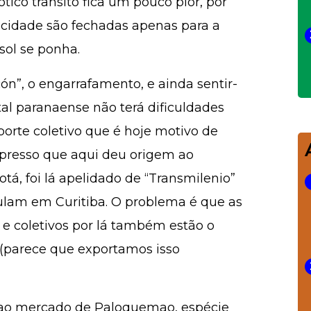
tico trânsito fica um pouco pior, por
da cidade são fechadas apenas para a
sol se ponha.
ón”, o engarrafamento, e ainda sentir-
al paranaense não terá dificuldades
orte coletivo que é hoje motivo de
xpresso que aqui deu origem ao
otá, foi lá apelidado de “Transmilenio”
lam em Curitiba. O problema é que as
e coletivos por lá também estão o
(parece que exportamos isso
 ao mercado de Paloquemao, espécie