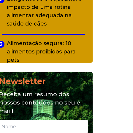
impacto de uma rotina
alimentar adequada na
saúde de cães
Alimentação segura: 10
3
alimentos proibidos para
pets
Newsletter
Alimentação natural e mix
4
feeding: conheça essas
Receba um resumo dos
opções para nutrição do seu
nossos conteúdos no seu e-
pet
mail!