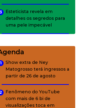
Esteticista revela em
3
detalhes os segredos para
uma pele impecável
Bolsas de palha e ráfia: o
4
charme rústico que
Agenda
conquistou o luxo
Show extra de Ney
1
Matogrosso terá ingressos a
A ciência por trás da
5
partir de 26 de agosto
skincare: a função de cada
ativo
Fenômeno do YouTube
2
com mais de 6 bi de
visualizações toca em