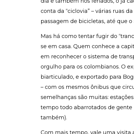
dia e também nos feriados, o já caó
conta da “ciclovia” – várias ruas 
passagem de bicicletas, até que o 
Mas há como tentar fugir do “tranc
se em casa. Quem conhece a capit
em reconhecer o sistema de transp
orgulho para os colombianos. O e
biarticulado, e exportado para Bog
– com os mesmos ônibus que circu
semelhanças são muitas: estações 
tempo todo abarrotados de gente 
também).
Com mais tempo, vale uma visita