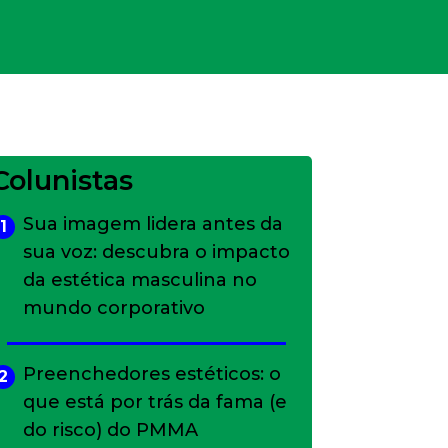
Colunistas
Sua imagem lidera antes da
1
sua voz: descubra o impacto
da estética masculina no
mundo corporativo
Preenchedores estéticos: o
2
que está por trás da fama (e
do risco) do PMMA