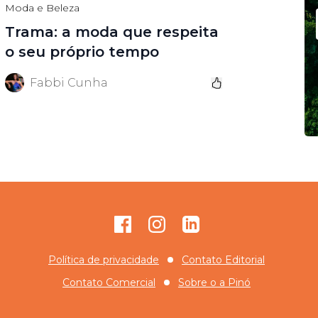
Moda e Beleza
Trama: a moda que respeita
o seu próprio tempo
Fabbi Cunha
Facebook
Instagram
GitHub
Política de privacidade
Contato Editorial
Contato Comercial
Sobre o
a Pinó