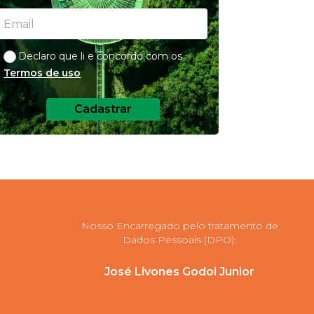
Declaro que li e concordo com os
Termos de uso
Cadastrar
Nosso Encarregado pelo tratamento de
Dados Pessoais (DPO):
José Livones Godoi Junior