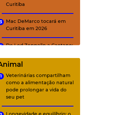
Curitiba
Mac DeMarco tocará em
3
Curitiba em 2026
De Led Zeppelin a Caetano:
4
Camerata tem repertório
diverso a partir de R$ 17
Animal
Veterinárias compartilham
1
Adriana Calcanhotto retoma
5
como a alimentação natural
alter ego infantil para show
pode prolongar a vida do
em Curitiba
seu pet
Longevidade e equilíbrio: o
2