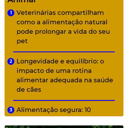
diverso a partir de R$ 17
Veterinárias compartilham
1
Adriana Calcanhotto retoma
como a alimentação natural
5
alter ego infantil para show em
pode prolongar a vida do seu
Curitiba
pet
Longevidade e equilíbrio: o
2
impacto de uma rotina
alimentar adequada na saúde
de cães
Alimentação segura: 10
3
alimentos proibidos para pets