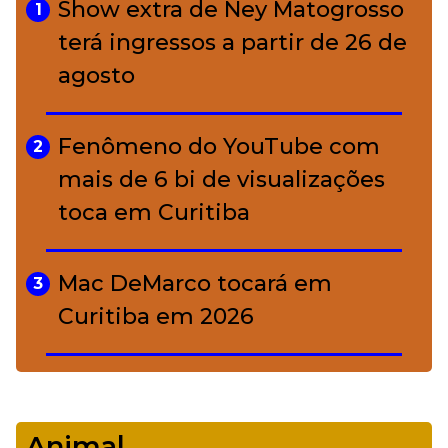
charme rústico que
Show extra de Ney Matogrosso
1
conquistou o luxo
terá ingressos a partir de 26 de
agosto
A ciência por trás da skincare: a
5
função de cada ativo
Fenômeno do YouTube com
2
mais de 6 bi de visualizações
toca em Curitiba
Mac DeMarco tocará em
3
Curitiba em 2026
De Led Zeppelin a Caetano:
4
Camerata tem repertório
Animal