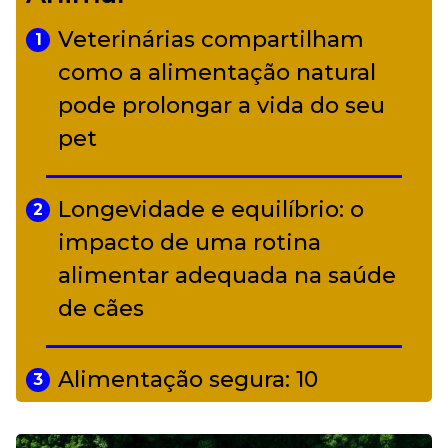
diverso a partir de R$ 17
Veterinárias compartilham
1
Adriana Calcanhotto retoma
como a alimentação natural
5
alter ego infantil para show em
pode prolongar a vida do seu
Curitiba
pet
Longevidade e equilíbrio: o
2
impacto de uma rotina
alimentar adequada na saúde
de cães
Alimentação segura: 10
3
alimentos proibidos para pets