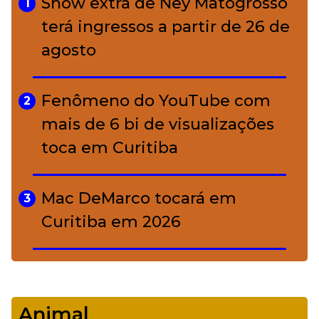
Show extra de Ney Matogrosso
1
conquistou o luxo
terá ingressos a partir de 26 de
agosto
A ciência por trás da skincare: a
5
função de cada ativo
Fenômeno do YouTube com
2
mais de 6 bi de visualizações
toca em Curitiba
Mac DeMarco tocará em
3
Curitiba em 2026
De Led Zeppelin a Caetano:
4
Camerata tem repertório
Animal