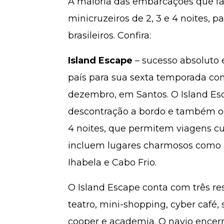
A maioria das embarcações que f
minicruzeiros de 2, 3 e 4 noites, p
brasileiros. Confira:
Island Escape
– sucesso absoluto e
país para sua sexta temporada co
dezembro, em Santos. O Island Es
descontração a bordo e também os
4 noites, que permitem viagens cu
incluem lugares charmosos como B
Ihabela e Cabo Frio.
O Island Escape conta com três res
teatro, mini-shopping, cyber café,
cooper e academia. O navio encerra