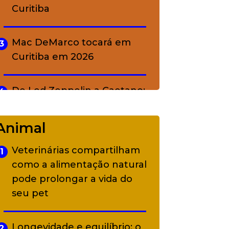
Curitiba
Mac DeMarco tocará em
3
Curitiba em 2026
De Led Zeppelin a Caetano:
4
Camerata tem repertório
diverso a partir de R$ 17
Animal
Veterinárias compartilham
1
Adriana Calcanhotto retoma
5
como a alimentação natural
alter ego infantil para show
pode prolongar a vida do
em Curitiba
seu pet
Longevidade e equilíbrio: o
2