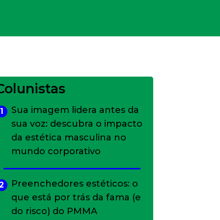
Colunistas
Sua imagem lidera antes da
1
sua voz: descubra o impacto
da estética masculina no
mundo corporativo
Preenchedores estéticos: o
2
que está por trás da fama (e
do risco) do PMMA