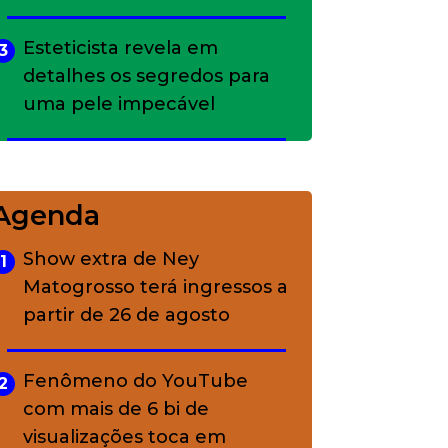
Esteticista revela em
3
detalhes os segredos para
uma pele impecável
Bolsas de palha e ráfia: o
4
charme rústico que
Agenda
conquistou o luxo
Show extra de Ney
1
Matogrosso terá ingressos a
A ciência por trás da
5
partir de 26 de agosto
skincare: a função de cada
ativo
Fenômeno do YouTube
2
com mais de 6 bi de
visualizações toca em