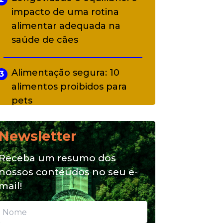
impacto de uma rotina
alimentar adequada na
saúde de cães
Alimentação segura: 10
3
alimentos proibidos para
pets
Newsletter
Alimentação natural e mix
4
feeding: conheça essas
Receba um resumo dos
opções para nutrição do seu
nossos conteúdos no seu e-
pet
mail!