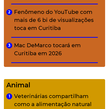
A ciência por trás da skincare: a
5
função de cada ativo
Fenômeno do YouTube com
2
mais de 6 bi de visualizações
toca em Curitiba
Mac DeMarco tocará em
3
Curitiba em 2026
De Led Zeppelin a Caetano:
4
Camerata tem repertório
Animal
diverso a partir de R$ 17
Veterinárias compartilham
1
Adriana Calcanhotto retoma
como a alimentação natural
5