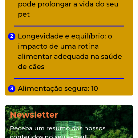
alter ego infantil para show em
pode prolongar a vida do seu
Curitiba
pet
Longevidade e equilíbrio: o
2
impacto de uma rotina
alimentar adequada na saúde
de cães
Alimentação segura: 10
3
alimentos proibidos para pets
Newsletter
Alimentação natural e mix
4
Receba um resumo dos nossos
feeding: conheça essas opções
conteúdos no seu e-mail!