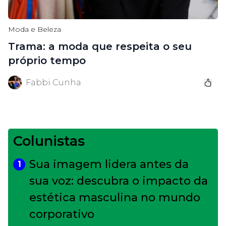
Moda e Beleza
Trama: a moda que respeita o seu
próprio tempo
Fabbi Cunha
Colunistas
Sua imagem lidera antes da
1
sua voz: descubra o impacto da
estética masculina no mundo
corporativo