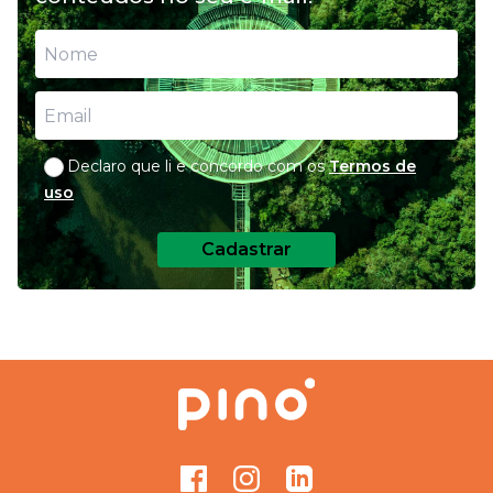
para nutrição do seu pet
Declaro que li e concordo com os
Termos de
uso
Cadastrar
Facebook
Instagram
GitHub