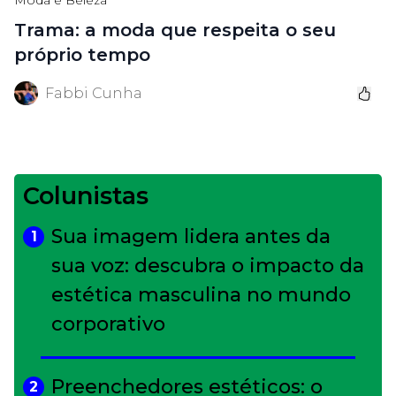
Moda e Beleza
Trama: a moda que respeita o seu
próprio tempo
Fabbi Cunha
Colunistas
Sua imagem lidera antes da
1
sua voz: descubra o impacto da
estética masculina no mundo
corporativo
Preenchedores estéticos: o
2