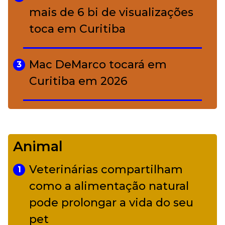
mais de 6 bi de visualizações
toca em Curitiba
Mac DeMarco tocará em
3
Curitiba em 2026
De Led Zeppelin a Caetano:
4
Camerata tem repertório
Animal
diverso a partir de R$ 17
Veterinárias compartilham
1
Adriana Calcanhotto retoma
como a alimentação natural
5
alter ego infantil para show em
pode prolongar a vida do seu
Curitiba
pet