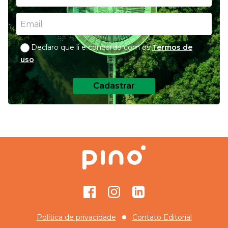
Declaro que li e concordo com os
Termos de
uso
Cadastrar
Facebook
Instagram
GitHub
Política de privacidade
Contato Editorial