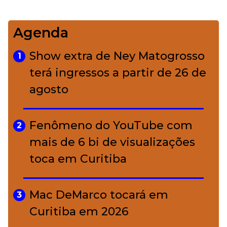
impecável
Agenda
Bolsas de palha e ráfia: o
4
charme rústico que
Show extra de Ney Matogrosso
1
conquistou o luxo
terá ingressos a partir de 26 de
agosto
A ciência por trás da skincare: a
5
função de cada ativo
Fenômeno do YouTube com
2
mais de 6 bi de visualizações
toca em Curitiba
Mac DeMarco tocará em
3
Curitiba em 2026