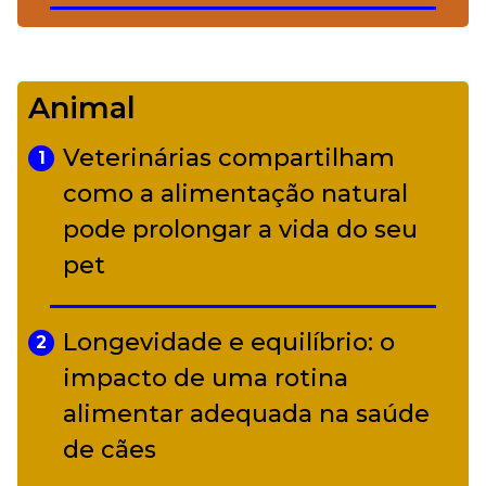
De Led Zeppelin a Caetano:
4
Camerata tem repertório
Animal
diverso a partir de R$ 17
Veterinárias compartilham
1
Adriana Calcanhotto retoma
como a alimentação natural
5
alter ego infantil para show em
pode prolongar a vida do seu
Curitiba
pet
Longevidade e equilíbrio: o
2
impacto de uma rotina
alimentar adequada na saúde
de cães