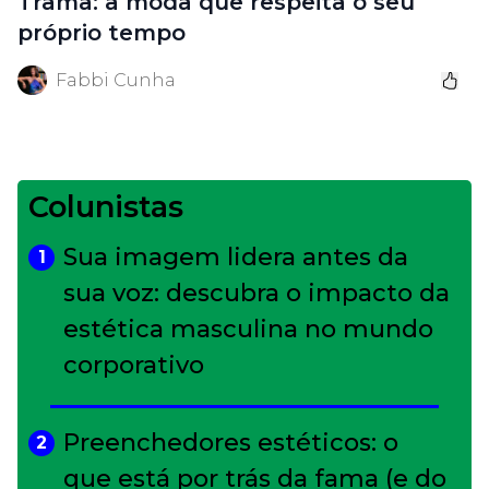
Trama: a moda que respeita o seu
próprio tempo
Fabbi Cunha
Colunistas
Sua imagem lidera antes da
1
sua voz: descubra o impacto da
estética masculina no mundo
corporativo
Preenchedores estéticos: o
2
que está por trás da fama (e do