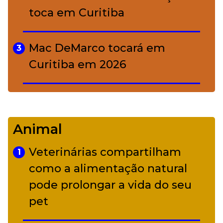
toca em Curitiba
Mac DeMarco tocará em
3
Curitiba em 2026
De Led Zeppelin a Caetano:
4
Camerata tem repertório
Animal
diverso a partir de R$ 17
Veterinárias compartilham
1
Adriana Calcanhotto retoma
como a alimentação natural
5
alter ego infantil para show em
pode prolongar a vida do seu
Curitiba
pet