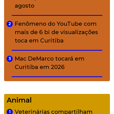
agosto
A ciência por trás da skincare: a
5
função de cada ativo
Fenômeno do YouTube com
2
mais de 6 bi de visualizações
toca em Curitiba
Mac DeMarco tocará em
3
Curitiba em 2026
De Led Zeppelin a Caetano:
4
Camerata tem repertório
Animal
diverso a partir de R$ 17
Veterinárias compartilham
1