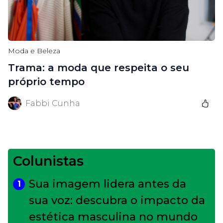
Moda e Beleza
Trama: a moda que respeita o seu
próprio tempo
Fabbi Cunha
Colunistas
Sua imagem lidera antes da
1
sua voz: descubra o impacto da
estética masculina no mundo