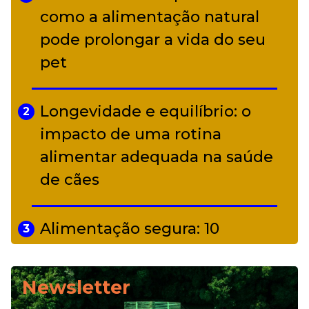
Adriana Calcanhotto retoma
como a alimentação natural
5
alter ego infantil para show em
pode prolongar a vida do seu
Curitiba
pet
Longevidade e equilíbrio: o
2
impacto de uma rotina
alimentar adequada na saúde
de cães
Alimentação segura: 10
3
alimentos proibidos para pets
Newsletter
Alimentação natural e mix
4