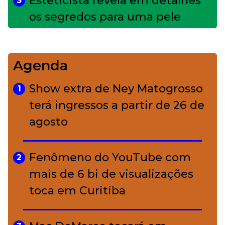
Esteticista revela em detalhes
3
os segredos para uma pele
impecável
Agenda
Bolsas de palha e ráfia: o
4
charme rústico que
Show extra de Ney Matogrosso
1
conquistou o luxo
terá ingressos a partir de 26 de
agosto
A ciência por trás da skincare: a
5
função de cada ativo
Fenômeno do YouTube com
2
mais de 6 bi de visualizações
toca em Curitiba