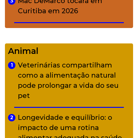
Mac DeMarco tocará em
3
Curitiba em 2026
De Led Zeppelin a Caetano:
4
Camerata tem repertório
Animal
diverso a partir de R$ 17
Veterinárias compartilham
1
Adriana Calcanhotto retoma
como a alimentação natural
5
alter ego infantil para show em
pode prolongar a vida do seu
Curitiba
pet
Longevidade e equilíbrio: o
2
impacto de uma rotina
alimentar adequada na saúde