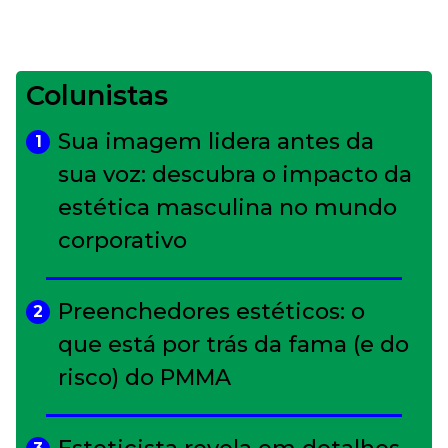
Colunistas
Sua imagem lidera antes da
1
sua voz: descubra o impacto da
estética masculina no mundo
corporativo
Preenchedores estéticos: o
2
que está por trás da fama (e do
risco) do PMMA