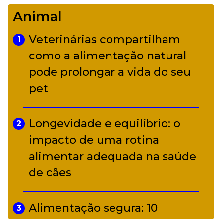
Camerata tem repertório
Animal
diverso a partir de R$ 17
Veterinárias compartilham
1
Adriana Calcanhotto retoma
como a alimentação natural
5
alter ego infantil para show em
pode prolongar a vida do seu
Curitiba
pet
Longevidade e equilíbrio: o
2
impacto de uma rotina
alimentar adequada na saúde
de cães
Alimentação segura: 10
3