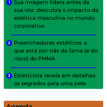
Sua imagem lidera antes da
1
sua voz: descubra o impacto da
estética masculina no mundo
corporativo
Preenchedores estéticos: o
2
que está por trás da fama (e do
risco) do PMMA
Esteticista revela em detalhes
3
os segredos para uma pele
impecável
Agenda