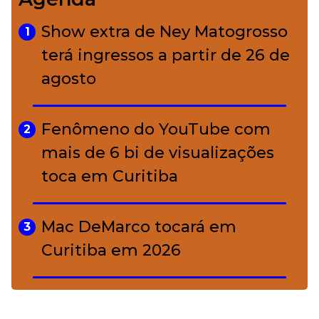
Bolsas de palha e ráfia: o
4
charme rústico que
Show extra de Ney Matogrosso
1
conquistou o luxo
terá ingressos a partir de 26 de
agosto
A ciência por trás da skincare: a
5
função de cada ativo
Fenômeno do YouTube com
2
mais de 6 bi de visualizações
toca em Curitiba
Mac DeMarco tocará em
3
Curitiba em 2026
De Led Zeppelin a Caetano:
4