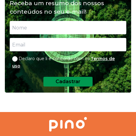
Receba um resumo dos nossos
feeding: conheça essas opções
conteúdos no seu e-mail!
para nutrição do seu pet
Declaro que li e concordo com os
Termos de
uso
Cadastrar