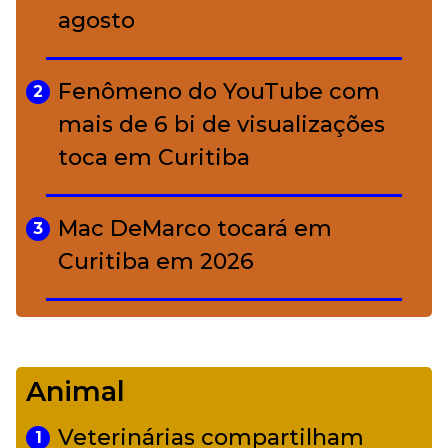
agosto
A ciência por trás da skincare: a
5
função de cada ativo
Fenômeno do YouTube com
2
mais de 6 bi de visualizações
toca em Curitiba
Mac DeMarco tocará em
3
Curitiba em 2026
De Led Zeppelin a Caetano:
4
Camerata tem repertório
Animal
diverso a partir de R$ 17
Veterinárias compartilham
1