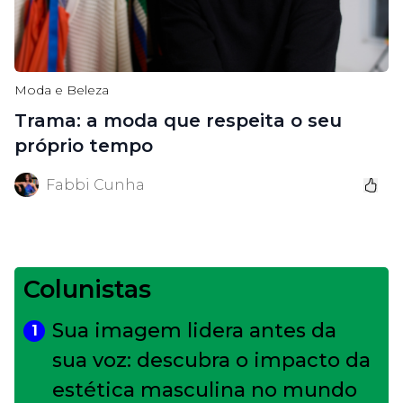
Moda e Beleza
Trama: a moda que respeita o seu
próprio tempo
Fabbi Cunha
Colunistas
Sua imagem lidera antes da
1
sua voz: descubra o impacto da
estética masculina no mundo