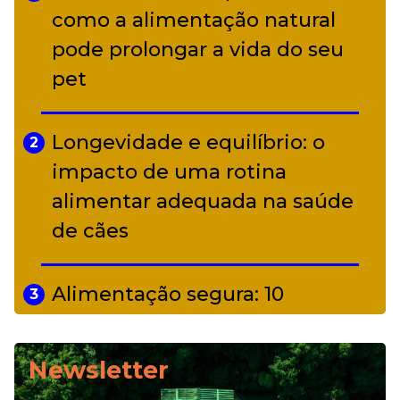
Adriana Calcanhotto retoma
como a alimentação natural
5
alter ego infantil para show em
pode prolongar a vida do seu
Curitiba
pet
Longevidade e equilíbrio: o
2
impacto de uma rotina
alimentar adequada na saúde
de cães
Alimentação segura: 10
3
alimentos proibidos para pets
Newsletter
Alimentação natural e mix
4