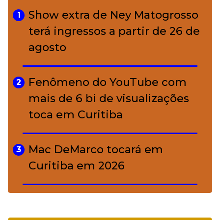
charme rústico que
Show extra de Ney Matogrosso
1
conquistou o luxo
terá ingressos a partir de 26 de
agosto
A ciência por trás da skincare: a
5
função de cada ativo
Fenômeno do YouTube com
2
mais de 6 bi de visualizações
toca em Curitiba
Mac DeMarco tocará em
3
Curitiba em 2026
De Led Zeppelin a Caetano:
4
Camerata tem repertório