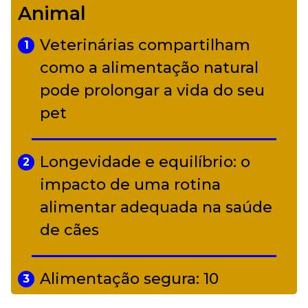
Animal
diverso a partir de R$ 17
Veterinárias compartilham
1
Adriana Calcanhotto retoma
como a alimentação natural
5
alter ego infantil para show em
pode prolongar a vida do seu
Curitiba
pet
Longevidade e equilíbrio: o
2
impacto de uma rotina
alimentar adequada na saúde
de cães
Alimentação segura: 10
3
alimentos proibidos para pets