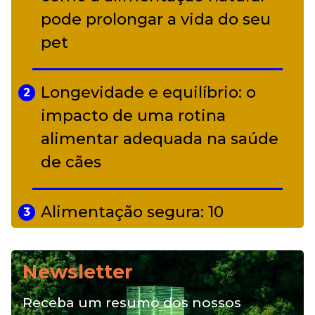
alter ego infantil para show em
pode prolongar a vida do seu
Curitiba
pet
Longevidade e equilíbrio: o
2
impacto de uma rotina
alimentar adequada na saúde
de cães
Alimentação segura: 10
3
alimentos proibidos para pets
Newsletter
Alimentação natural e mix
4
Receba um resumo dos nossos
feeding: conheça essas opções