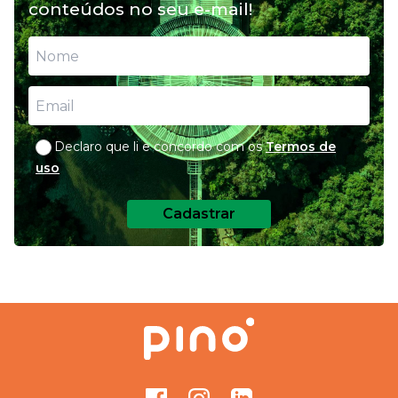
conteúdos no seu e-mail!
para nutrição do seu pet
Declaro que li e concordo com os
Termos de
uso
Cadastrar
Facebook
Instagram
GitHub