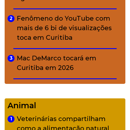
A ciência por trás da skincare: a
5
função de cada ativo
Fenômeno do YouTube com
2
mais de 6 bi de visualizações
toca em Curitiba
Mac DeMarco tocará em
3
Curitiba em 2026
De Led Zeppelin a Caetano:
4
Camerata tem repertório
Animal
diverso a partir de R$ 17
Veterinárias compartilham
1
Adriana Calcanhotto retoma
como a alimentação natural
5