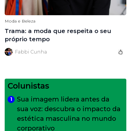
Moda e Beleza
Trama: a moda que respeita o seu
próprio tempo
Fabbi Cunha
Colunistas
Sua imagem lidera antes da
1
sua voz: descubra o impacto da
estética masculina no mundo
corporativo