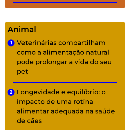
De Led Zeppelin a Caetano:
4
Camerata tem repertório
Animal
diverso a partir de R$ 17
Veterinárias compartilham
1
Adriana Calcanhotto retoma
como a alimentação natural
5
alter ego infantil para show em
pode prolongar a vida do seu
Curitiba
pet
Longevidade e equilíbrio: o
2
impacto de uma rotina
alimentar adequada na saúde
de cães