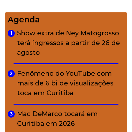
impecável
Agenda
Bolsas de palha e ráfia: o
4
charme rústico que
Show extra de Ney Matogrosso
1
conquistou o luxo
terá ingressos a partir de 26 de
agosto
A ciência por trás da skincare: a
5
função de cada ativo
Fenômeno do YouTube com
2
mais de 6 bi de visualizações
toca em Curitiba
Mac DeMarco tocará em
3
Curitiba em 2026