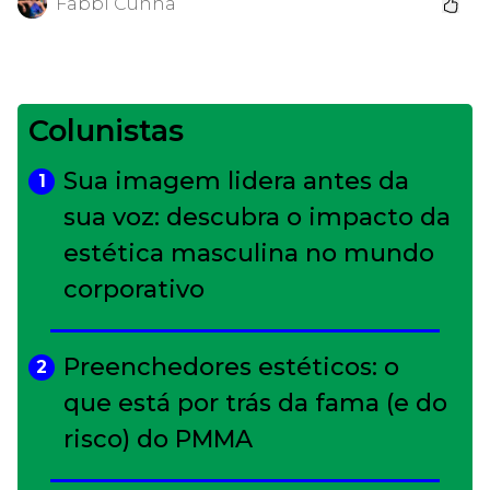
Fabbi Cunha
Colunistas
Sua imagem lidera antes da
1
sua voz: descubra o impacto da
estética masculina no mundo
corporativo
Preenchedores estéticos: o
2
que está por trás da fama (e do
risco) do PMMA