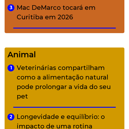
Mac DeMarco tocará em
3
Curitiba em 2026
De Led Zeppelin a Caetano:
4
Camerata tem repertório
Animal
diverso a partir de R$ 17
Veterinárias compartilham
1
Adriana Calcanhotto retoma
como a alimentação natural
5
alter ego infantil para show em
pode prolongar a vida do seu
Curitiba
pet
Longevidade e equilíbrio: o
2
impacto de uma rotina