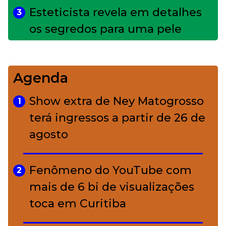
Esteticista revela em detalhes
3
os segredos para uma pele
impecável
Agenda
Bolsas de palha e ráfia: o
4
charme rústico que
Show extra de Ney Matogrosso
1
conquistou o luxo
terá ingressos a partir de 26 de
agosto
A ciência por trás da skincare: a
5
função de cada ativo
Fenômeno do YouTube com
2
mais de 6 bi de visualizações
toca em Curitiba