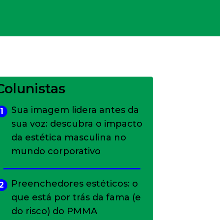
Colunistas
Sua imagem lidera antes da
1
sua voz: descubra o impacto
da estética masculina no
mundo corporativo
Preenchedores estéticos: o
2
que está por trás da fama (e
do risco) do PMMA