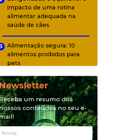
impacto de uma rotina
alimentar adequada na
saúde de cães
Alimentação segura: 10
3
alimentos proibidos para
pets
Newsletter
Alimentação natural e mix
4
feeding: conheça essas
Receba um resumo dos
opções para nutrição do seu
nossos conteúdos no seu e-
pet
mail!