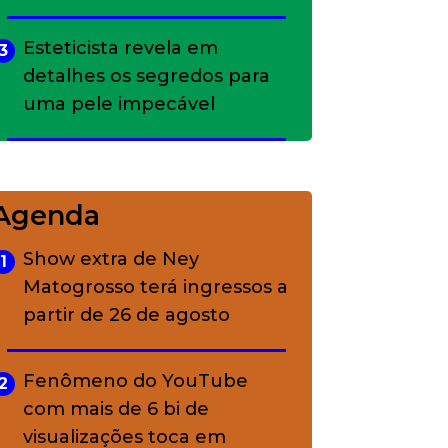
Esteticista revela em
3
detalhes os segredos para
uma pele impecável
Bolsas de palha e ráfia: o
4
charme rústico que
Agenda
conquistou o luxo
Show extra de Ney
1
Matogrosso terá ingressos a
A ciência por trás da
5
partir de 26 de agosto
skincare: a função de cada
ativo
Fenômeno do YouTube
2
com mais de 6 bi de
visualizações toca em