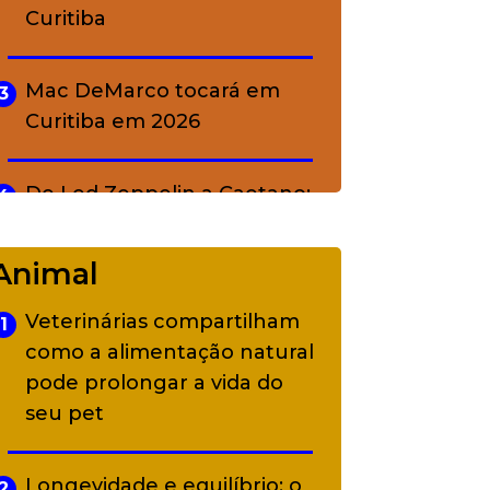
Curitiba
Mac DeMarco tocará em
3
Curitiba em 2026
De Led Zeppelin a Caetano:
4
Camerata tem repertório
diverso a partir de R$ 17
Animal
Veterinárias compartilham
1
Adriana Calcanhotto retoma
5
como a alimentação natural
alter ego infantil para show
pode prolongar a vida do
em Curitiba
seu pet
Longevidade e equilíbrio: o
2