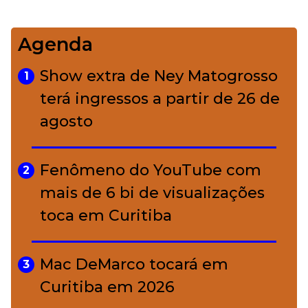
impecável
Agenda
Bolsas de palha e ráfia: o
4
charme rústico que
Show extra de Ney Matogrosso
1
conquistou o luxo
terá ingressos a partir de 26 de
agosto
A ciência por trás da skincare: a
5
função de cada ativo
Fenômeno do YouTube com
2
mais de 6 bi de visualizações
toca em Curitiba
Mac DeMarco tocará em
3
Curitiba em 2026