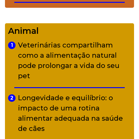
De Led Zeppelin a Caetano:
4
Camerata tem repertório
Animal
diverso a partir de R$ 17
Veterinárias compartilham
1
Adriana Calcanhotto retoma
como a alimentação natural
5
alter ego infantil para show em
pode prolongar a vida do seu
Curitiba
pet
Longevidade e equilíbrio: o
2
impacto de uma rotina
alimentar adequada na saúde
de cães