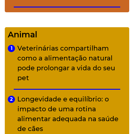
De Led Zeppelin a Caetano:
4
Camerata tem repertório
Animal
diverso a partir de R$ 17
Veterinárias compartilham
1
Adriana Calcanhotto retoma
como a alimentação natural
5
alter ego infantil para show em
pode prolongar a vida do seu
Curitiba
pet
Longevidade e equilíbrio: o
2
impacto de uma rotina
alimentar adequada na saúde
de cães