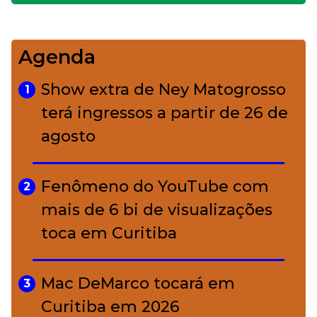
impecável
Agenda
Bolsas de palha e ráfia: o
4
charme rústico que
Show extra de Ney Matogrosso
1
conquistou o luxo
terá ingressos a partir de 26 de
agosto
A ciência por trás da skincare: a
5
função de cada ativo
Fenômeno do YouTube com
2
mais de 6 bi de visualizações
toca em Curitiba
Mac DeMarco tocará em
3
Curitiba em 2026