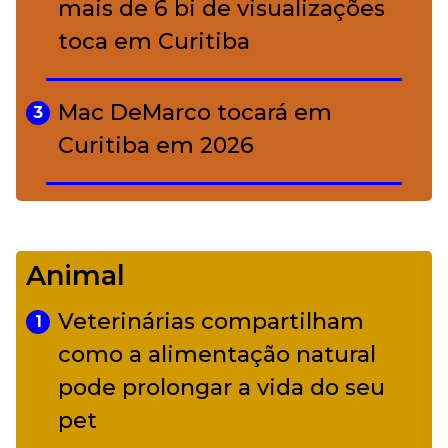
mais de 6 bi de visualizações
toca em Curitiba
Mac DeMarco tocará em
3
Curitiba em 2026
De Led Zeppelin a Caetano:
4
Camerata tem repertório
Animal
diverso a partir de R$ 17
Veterinárias compartilham
1
Adriana Calcanhotto retoma
como a alimentação natural
5
alter ego infantil para show em
pode prolongar a vida do seu
Curitiba
pet