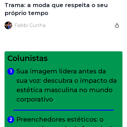
Trama: a moda que respeita o seu
próprio tempo
Fabbi Cunha
Colunistas
Sua imagem lidera antes da
1
sua voz: descubra o impacto da
estética masculina no mundo
corporativo
Preenchedores estéticos: o
2