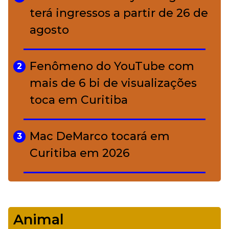
conquistou o luxo
terá ingressos a partir de 26 de
agosto
A ciência por trás da skincare: a
5
função de cada ativo
Fenômeno do YouTube com
2
mais de 6 bi de visualizações
toca em Curitiba
Mac DeMarco tocará em
3
Curitiba em 2026
De Led Zeppelin a Caetano:
4
Camerata tem repertório
Animal
diverso a partir de R$ 17