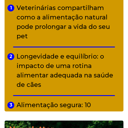
Veterinárias compartilham
1
Adriana Calcanhotto retoma
como a alimentação natural
5
alter ego infantil para show em
pode prolongar a vida do seu
Curitiba
pet
Longevidade e equilíbrio: o
2
impacto de uma rotina
alimentar adequada na saúde
de cães
Alimentação segura: 10
3
alimentos proibidos para pets