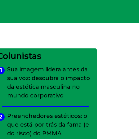
Colunistas
Sua imagem lidera antes da
1
sua voz: descubra o impacto
da estética masculina no
mundo corporativo
Preenchedores estéticos: o
2
que está por trás da fama (e
do risco) do PMMA