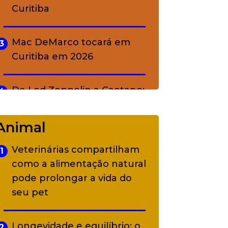
Curitiba
Mac DeMarco tocará em
3
Curitiba em 2026
De Led Zeppelin a Caetano:
4
Camerata tem repertório
diverso a partir de R$ 17
Animal
Veterinárias compartilham
1
Adriana Calcanhotto retoma
5
como a alimentação natural
alter ego infantil para show
pode prolongar a vida do
em Curitiba
seu pet
Longevidade e equilíbrio: o
2