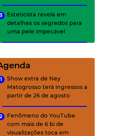
Esteticista revela em
3
detalhes os segredos para
uma pele impecável
Bolsas de palha e ráfia: o
4
charme rústico que
Agenda
conquistou o luxo
Show extra de Ney
1
Matogrosso terá ingressos a
A ciência por trás da
5
partir de 26 de agosto
skincare: a função de cada
ativo
Fenômeno do YouTube
2
com mais de 6 bi de
visualizações toca em