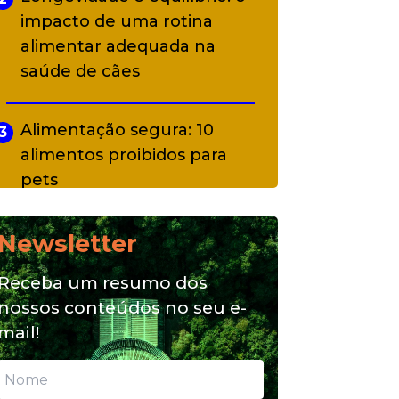
impacto de uma rotina
alimentar adequada na
saúde de cães
Alimentação segura: 10
3
alimentos proibidos para
pets
Newsletter
Alimentação natural e mix
4
feeding: conheça essas
Receba um resumo dos
opções para nutrição do seu
nossos conteúdos no seu e-
pet
mail!