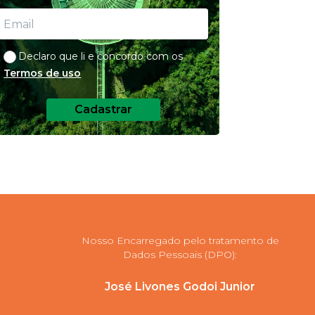
Declaro que li e concordo com os
Termos de uso
Cadastrar
Nosso Encarregado pelo tratamento de
Dados Pessoais (DPO):
José Livones Godoi Junior