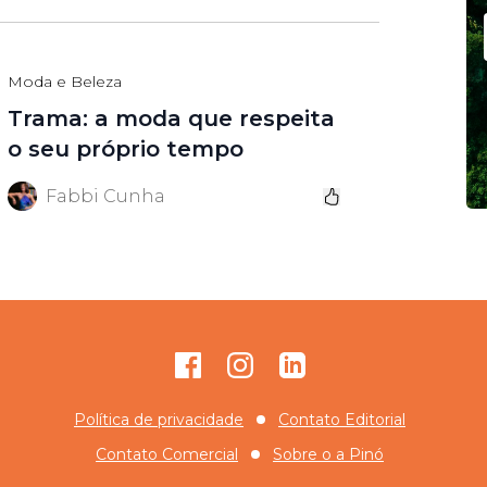
Moda e Beleza
Trama: a moda que respeita
o seu próprio tempo
Fabbi Cunha
Facebook
Instagram
GitHub
Política de privacidade
Contato Editorial
Contato Comercial
Sobre o
a Pinó