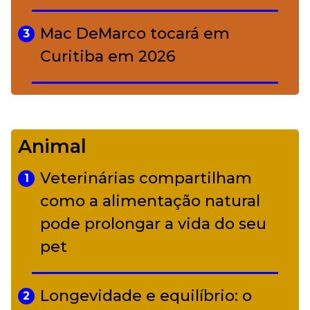
Mac DeMarco tocará em
3
Curitiba em 2026
De Led Zeppelin a Caetano:
4
Camerata tem repertório
Animal
diverso a partir de R$ 17
Veterinárias compartilham
1
Adriana Calcanhotto retoma
como a alimentação natural
5
alter ego infantil para show em
pode prolongar a vida do seu
Curitiba
pet
Longevidade e equilíbrio: o
2