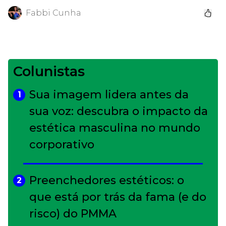
Fabbi Cunha
Colunistas
Sua imagem lidera antes da
1
sua voz: descubra o impacto da
estética masculina no mundo
corporativo
Preenchedores estéticos: o
2
que está por trás da fama (e do
risco) do PMMA