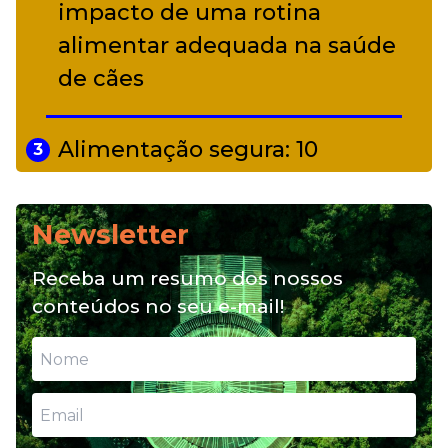
impacto de uma rotina
alimentar adequada na saúde
de cães
Alimentação segura: 10
3
alimentos proibidos para pets
Newsletter
Alimentação natural e mix
4
Receba um resumo dos nossos
feeding: conheça essas opções
conteúdos no seu e-mail!
para nutrição do seu pet