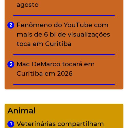
agosto
A ciência por trás da skincare: a
5
função de cada ativo
Fenômeno do YouTube com
2
mais de 6 bi de visualizações
toca em Curitiba
Mac DeMarco tocará em
3
Curitiba em 2026
De Led Zeppelin a Caetano:
4
Camerata tem repertório
Animal
diverso a partir de R$ 17
Veterinárias compartilham
1