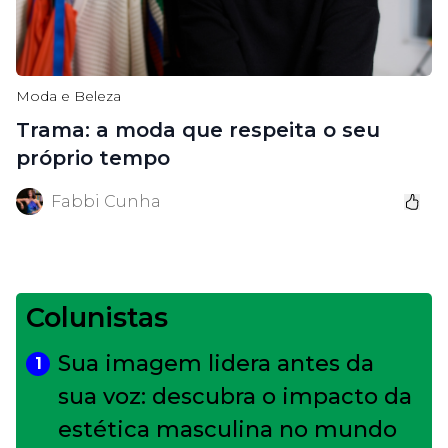
Moda e Beleza
Trama: a moda que respeita o seu
próprio tempo
Fabbi Cunha
Colunistas
Sua imagem lidera antes da
1
sua voz: descubra o impacto da
estética masculina no mundo