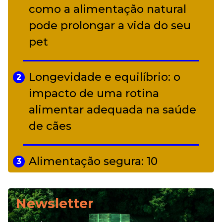
Adriana Calcanhotto retoma
como a alimentação natural
5
alter ego infantil para show em
pode prolongar a vida do seu
Curitiba
pet
Longevidade e equilíbrio: o
2
impacto de uma rotina
alimentar adequada na saúde
de cães
Alimentação segura: 10
3
alimentos proibidos para pets
Newsletter
Alimentação natural e mix
4