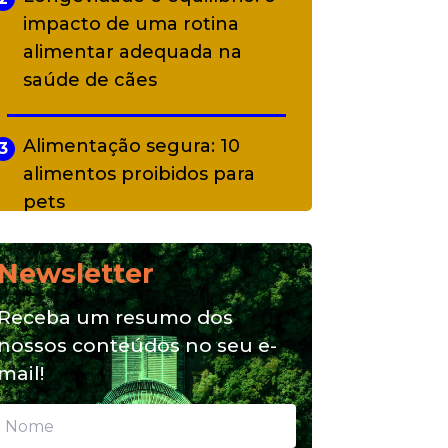
impacto de uma rotina
alimentar adequada na
saúde de cães
Alimentação segura: 10
3
alimentos proibidos para
pets
Newsletter
Alimentação natural e mix
4
feeding: conheça essas
Receba um resumo dos
opções para nutrição do seu
nossos conteúdos no seu e-
pet
mail!