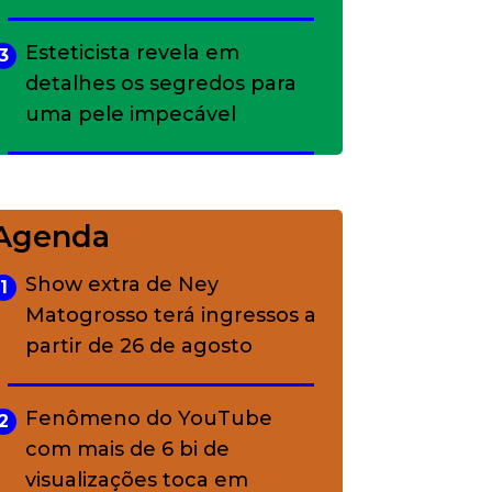
Esteticista revela em
3
detalhes os segredos para
uma pele impecável
Bolsas de palha e ráfia: o
4
charme rústico que
Agenda
conquistou o luxo
Show extra de Ney
1
Matogrosso terá ingressos a
A ciência por trás da
5
partir de 26 de agosto
skincare: a função de cada
ativo
Fenômeno do YouTube
2
com mais de 6 bi de
visualizações toca em