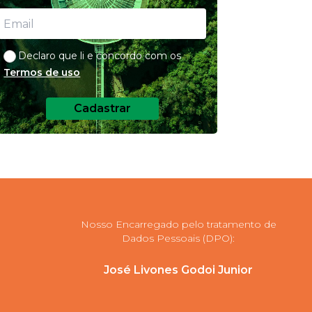
Declaro que li e concordo com os
Termos de uso
Cadastrar
Nosso Encarregado pelo tratamento de
Dados Pessoais (DPO):
José Livones Godoi Junior