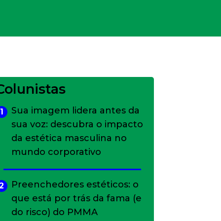
Colunistas
Sua imagem lidera antes da
1
sua voz: descubra o impacto
da estética masculina no
mundo corporativo
Preenchedores estéticos: o
2
que está por trás da fama (e
do risco) do PMMA