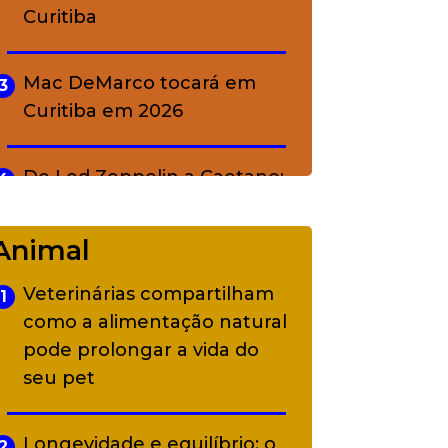
Curitiba
Mac DeMarco tocará em
3
Curitiba em 2026
De Led Zeppelin a Caetano:
4
Camerata tem repertório
diverso a partir de R$ 17
Animal
Veterinárias compartilham
1
Adriana Calcanhotto retoma
5
como a alimentação natural
alter ego infantil para show
pode prolongar a vida do
em Curitiba
seu pet
Longevidade e equilíbrio: o
2