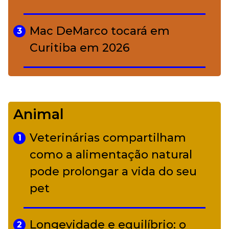
Mac DeMarco tocará em
3
Curitiba em 2026
De Led Zeppelin a Caetano:
4
Camerata tem repertório
Animal
diverso a partir de R$ 17
Veterinárias compartilham
1
Adriana Calcanhotto retoma
como a alimentação natural
5
alter ego infantil para show em
pode prolongar a vida do seu
Curitiba
pet
Longevidade e equilíbrio: o
2