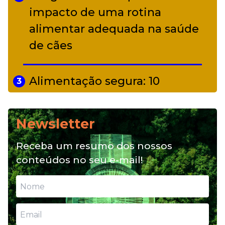
impacto de uma rotina
alimentar adequada na saúde
de cães
Alimentação segura: 10
3
alimentos proibidos para pets
Newsletter
Alimentação natural e mix
4
Receba um resumo dos nossos
feeding: conheça essas opções
conteúdos no seu e-mail!
para nutrição do seu pet