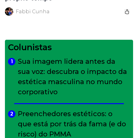
Fabbi Cunha
Colunistas
Sua imagem lidera antes da
1
sua voz: descubra o impacto da
estética masculina no mundo
corporativo
Preenchedores estéticos: o
2
que está por trás da fama (e do
risco) do PMMA