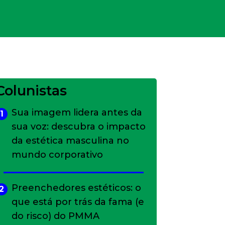
Colunistas
Sua imagem lidera antes da
1
sua voz: descubra o impacto
da estética masculina no
mundo corporativo
Preenchedores estéticos: o
2
que está por trás da fama (e
do risco) do PMMA