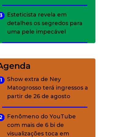
Esteticista revela em
3
detalhes os segredos para
uma pele impecável
Bolsas de palha e ráfia: o
4
charme rústico que
Agenda
conquistou o luxo
Show extra de Ney
1
Matogrosso terá ingressos a
A ciência por trás da
5
partir de 26 de agosto
skincare: a função de cada
ativo
Fenômeno do YouTube
2
com mais de 6 bi de
visualizações toca em