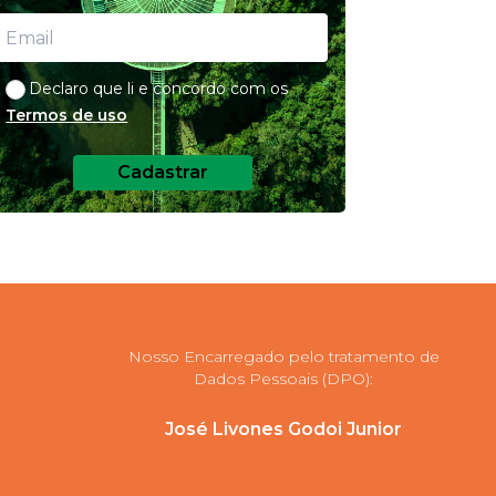
Declaro que li e concordo com os
Termos de uso
Cadastrar
Nosso Encarregado pelo tratamento de
Dados Pessoais (DPO):
José Livones Godoi Junior