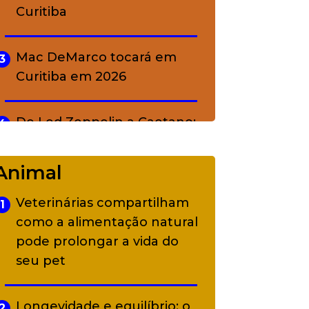
Curitiba
Mac DeMarco tocará em
3
Curitiba em 2026
De Led Zeppelin a Caetano:
4
Camerata tem repertório
diverso a partir de R$ 17
Animal
Veterinárias compartilham
1
Adriana Calcanhotto retoma
5
como a alimentação natural
alter ego infantil para show
pode prolongar a vida do
em Curitiba
seu pet
Longevidade e equilíbrio: o
2