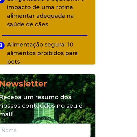
impacto de uma rotina
alimentar adequada na
saúde de cães
Alimentação segura: 10
3
alimentos proibidos para
pets
Newsletter
Alimentação natural e mix
4
feeding: conheça essas
Receba um resumo dos
opções para nutrição do seu
nossos conteúdos no seu e-
pet
mail!