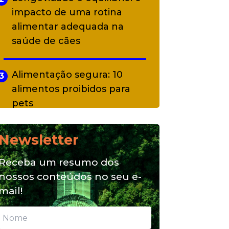
impacto de uma rotina
alimentar adequada na
saúde de cães
Alimentação segura: 10
3
alimentos proibidos para
pets
Newsletter
Alimentação natural e mix
4
feeding: conheça essas
Receba um resumo dos
opções para nutrição do seu
nossos conteúdos no seu e-
pet
mail!