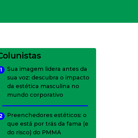
Colunistas
Sua imagem lidera antes da
1
sua voz: descubra o impacto
da estética masculina no
mundo corporativo
Preenchedores estéticos: o
2
que está por trás da fama (e
do risco) do PMMA