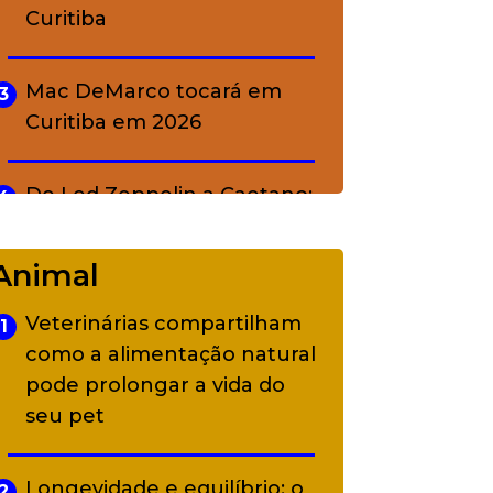
Curitiba
Mac DeMarco tocará em
3
Curitiba em 2026
De Led Zeppelin a Caetano:
4
Camerata tem repertório
diverso a partir de R$ 17
Animal
Veterinárias compartilham
1
Adriana Calcanhotto retoma
5
como a alimentação natural
alter ego infantil para show
pode prolongar a vida do
em Curitiba
seu pet
Longevidade e equilíbrio: o
2