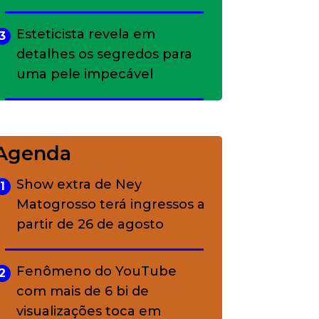
Esteticista revela em
3
detalhes os segredos para
uma pele impecável
Bolsas de palha e ráfia: o
4
charme rústico que
Agenda
conquistou o luxo
Show extra de Ney
1
Matogrosso terá ingressos a
A ciência por trás da
5
partir de 26 de agosto
skincare: a função de cada
ativo
Fenômeno do YouTube
2
com mais de 6 bi de
visualizações toca em