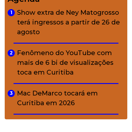
Bolsas de palha e ráfia: o
4
charme rústico que
Show extra de Ney Matogrosso
1
conquistou o luxo
terá ingressos a partir de 26 de
agosto
A ciência por trás da skincare: a
5
função de cada ativo
Fenômeno do YouTube com
2
mais de 6 bi de visualizações
toca em Curitiba
Mac DeMarco tocará em
3
Curitiba em 2026
De Led Zeppelin a Caetano:
4