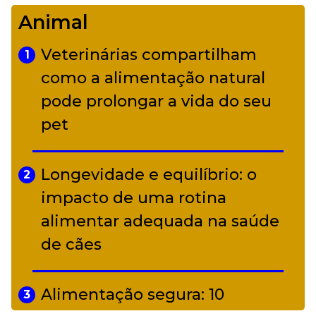
Camerata tem repertório
Animal
diverso a partir de R$ 17
Veterinárias compartilham
1
Adriana Calcanhotto retoma
como a alimentação natural
5
alter ego infantil para show em
pode prolongar a vida do seu
Curitiba
pet
Longevidade e equilíbrio: o
2
impacto de uma rotina
alimentar adequada na saúde
de cães
Alimentação segura: 10
3