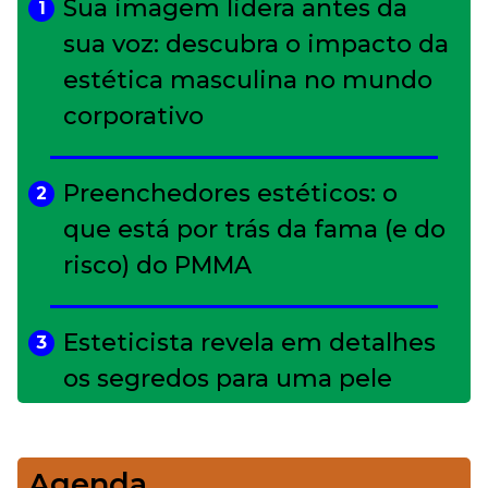
Sua imagem lidera antes da
1
sua voz: descubra o impacto da
estética masculina no mundo
corporativo
Preenchedores estéticos: o
2
que está por trás da fama (e do
risco) do PMMA
Esteticista revela em detalhes
3
os segredos para uma pele
impecável
Agenda