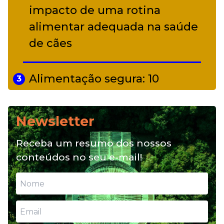
impacto de uma rotina
alimentar adequada na saúde
de cães
Alimentação segura: 10
3
alimentos proibidos para pets
Newsletter
Alimentação natural e mix
4
Receba um resumo dos nossos
feeding: conheça essas opções
conteúdos no seu e-mail!
para nutrição do seu pet