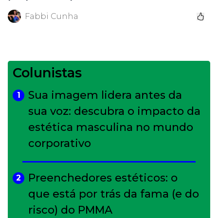
Fabbi Cunha
Colunistas
Sua imagem lidera antes da
1
sua voz: descubra o impacto da
estética masculina no mundo
corporativo
Preenchedores estéticos: o
2
que está por trás da fama (e do
risco) do PMMA