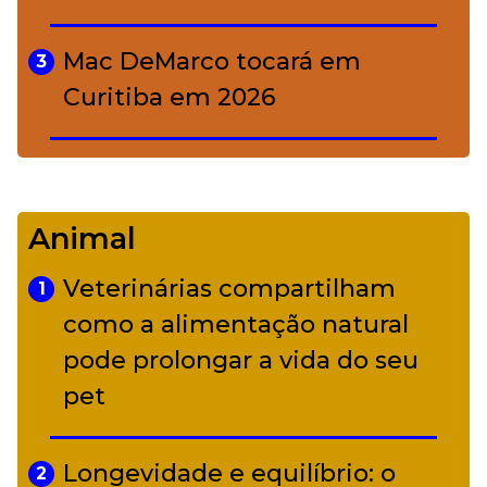
Mac DeMarco tocará em
3
Curitiba em 2026
De Led Zeppelin a Caetano:
4
Camerata tem repertório
Animal
diverso a partir de R$ 17
Veterinárias compartilham
1
Adriana Calcanhotto retoma
como a alimentação natural
5
alter ego infantil para show em
pode prolongar a vida do seu
Curitiba
pet
Longevidade e equilíbrio: o
2