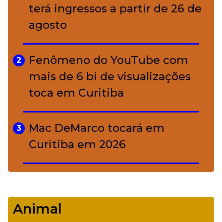
conquistou o luxo
terá ingressos a partir de 26 de
agosto
A ciência por trás da skincare: a
5
função de cada ativo
Fenômeno do YouTube com
2
mais de 6 bi de visualizações
toca em Curitiba
Mac DeMarco tocará em
3
Curitiba em 2026
De Led Zeppelin a Caetano:
4
Camerata tem repertório
Animal
diverso a partir de R$ 17