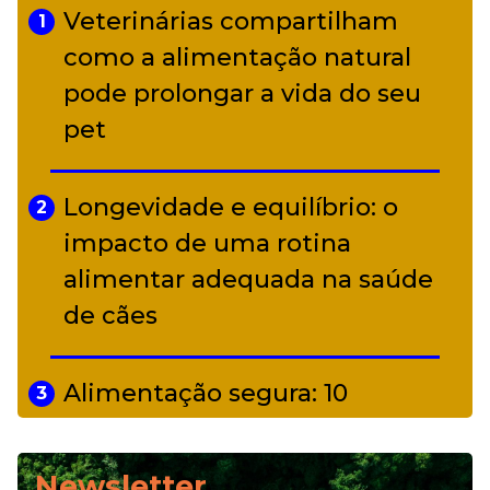
Veterinárias compartilham
1
Adriana Calcanhotto retoma
como a alimentação natural
5
alter ego infantil para show em
pode prolongar a vida do seu
Curitiba
pet
Longevidade e equilíbrio: o
2
impacto de uma rotina
alimentar adequada na saúde
de cães
Alimentação segura: 10
3
alimentos proibidos para pets
Newsletter