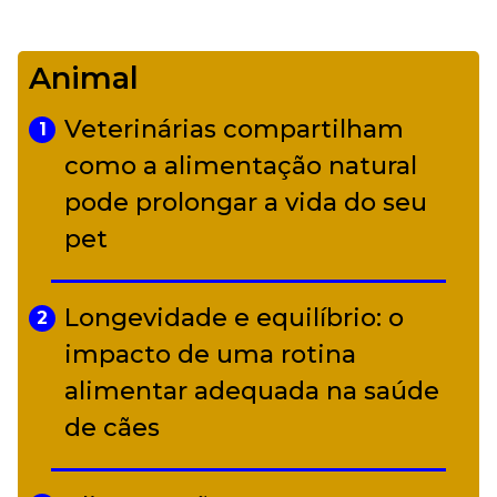
De Led Zeppelin a Caetano:
4
Camerata tem repertório
Animal
diverso a partir de R$ 17
Veterinárias compartilham
1
Adriana Calcanhotto retoma
como a alimentação natural
5
alter ego infantil para show em
pode prolongar a vida do seu
Curitiba
pet
Longevidade e equilíbrio: o
2
impacto de uma rotina
alimentar adequada na saúde
de cães