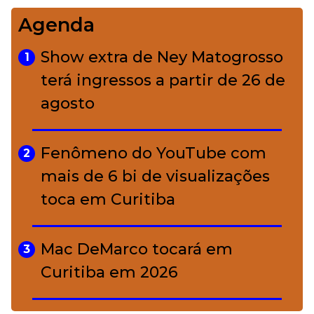
Agenda
Bolsas de palha e ráfia: o
4
charme rústico que
Show extra de Ney Matogrosso
1
conquistou o luxo
terá ingressos a partir de 26 de
agosto
A ciência por trás da skincare: a
5
função de cada ativo
Fenômeno do YouTube com
2
mais de 6 bi de visualizações
toca em Curitiba
Mac DeMarco tocará em
3
Curitiba em 2026