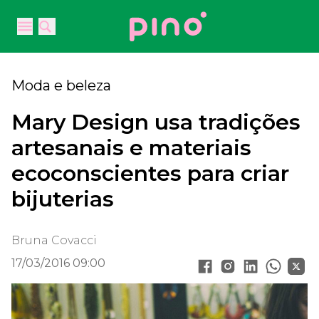
Your Company
Open main menu
Open main menu
Moda e beleza
Mary Design usa tradições
artesanais e materiais
ecoconscientes para criar
bijuterias
Bruna Covacci
17/03/2016 09:00