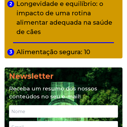
Longevidade e equilíbrio: o
2
impacto de uma rotina
alimentar adequada na saúde
de cães
Alimentação segura: 10
3
alimentos proibidos para pets
Newsletter
Alimentação natural e mix
4
Receba um resumo dos nossos
feeding: conheça essas opções
conteúdos no seu e-mail!
para nutrição do seu pet