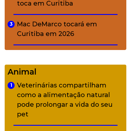
toca em Curitiba
Mac DeMarco tocará em
3
Curitiba em 2026
De Led Zeppelin a Caetano:
4
Camerata tem repertório
Animal
diverso a partir de R$ 17
Veterinárias compartilham
1
Adriana Calcanhotto retoma
como a alimentação natural
5
alter ego infantil para show em
pode prolongar a vida do seu
Curitiba
pet