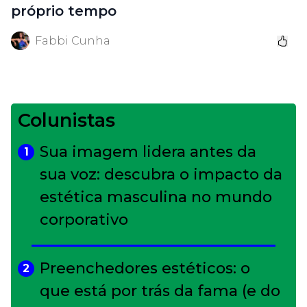
próprio tempo
Fabbi Cunha
Colunistas
Sua imagem lidera antes da
1
sua voz: descubra o impacto da
estética masculina no mundo
corporativo
Preenchedores estéticos: o
2
que está por trás da fama (e do