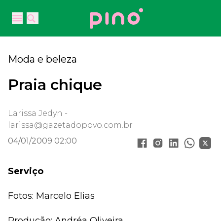
Your Company
Open main menu
Open main menu
Moda e beleza
Praia chique
Larissa Jedyn -
larissa@gazetadopovo.com.br
04/01/2009 02:00
Serviço
Fotos: Marcelo Elias
Produção: Andréa Oliveira,