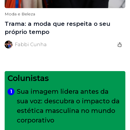
Moda e Beleza
Trama: a moda que respeita o seu
próprio tempo
Fabbi Cunha
Colunistas
Sua imagem lidera antes da
1
sua voz: descubra o impacto da
estética masculina no mundo
corporativo