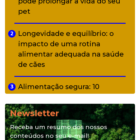
alter ego infantil para show em
pode prolongar a vida do seu
Curitiba
pet
Longevidade e equilíbrio: o
2
impacto de uma rotina
alimentar adequada na saúde
de cães
Alimentação segura: 10
3
alimentos proibidos para pets
Newsletter
Alimentação natural e mix
4
Receba um resumo dos nossos
feeding: conheça essas opções
conteúdos no seu e-mail!
para nutrição do seu pet