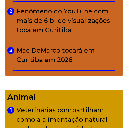
A ciência por trás da skincare: a
5
função de cada ativo
Fenômeno do YouTube com
2
mais de 6 bi de visualizações
toca em Curitiba
Mac DeMarco tocará em
3
Curitiba em 2026
De Led Zeppelin a Caetano:
4
Camerata tem repertório
Animal
diverso a partir de R$ 17
Veterinárias compartilham
1
Adriana Calcanhotto retoma
como a alimentação natural
5