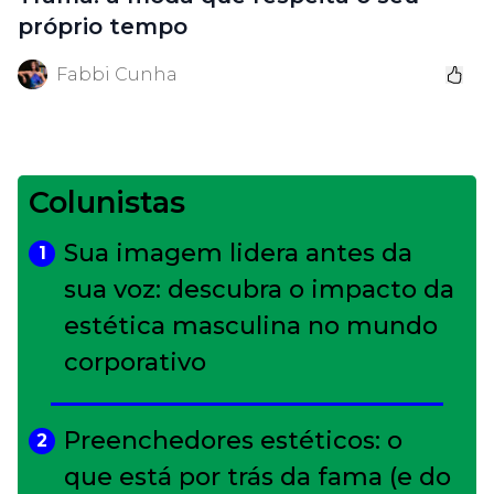
próprio tempo
Fabbi Cunha
Colunistas
Sua imagem lidera antes da
1
sua voz: descubra o impacto da
estética masculina no mundo
corporativo
Preenchedores estéticos: o
2
que está por trás da fama (e do