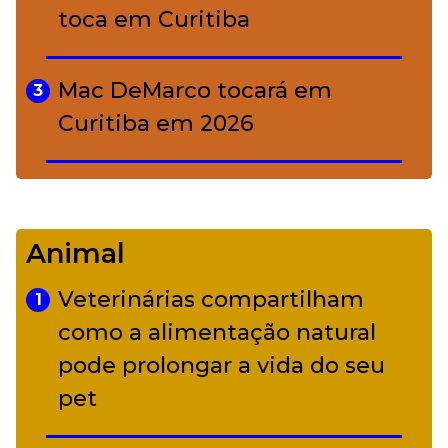
toca em Curitiba
Mac DeMarco tocará em
3
Curitiba em 2026
De Led Zeppelin a Caetano:
4
Camerata tem repertório
Animal
diverso a partir de R$ 17
Veterinárias compartilham
1
Adriana Calcanhotto retoma
como a alimentação natural
5
alter ego infantil para show em
pode prolongar a vida do seu
Curitiba
pet