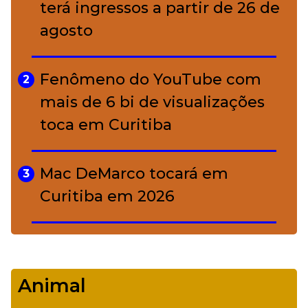
conquistou o luxo
terá ingressos a partir de 26 de
agosto
A ciência por trás da skincare: a
5
função de cada ativo
Fenômeno do YouTube com
2
mais de 6 bi de visualizações
toca em Curitiba
Mac DeMarco tocará em
3
Curitiba em 2026
De Led Zeppelin a Caetano:
4
Camerata tem repertório
Animal
diverso a partir de R$ 17