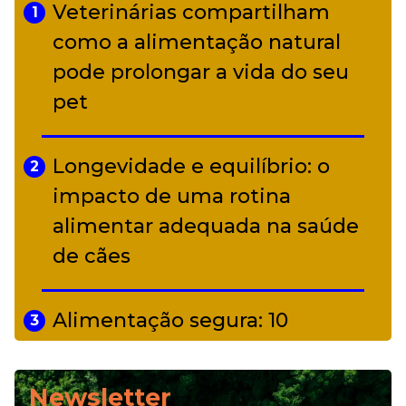
Veterinárias compartilham
1
Adriana Calcanhotto retoma
como a alimentação natural
5
alter ego infantil para show em
pode prolongar a vida do seu
Curitiba
pet
Longevidade e equilíbrio: o
2
impacto de uma rotina
alimentar adequada na saúde
de cães
Alimentação segura: 10
3
alimentos proibidos para pets
Newsletter