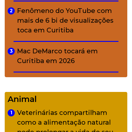
função de cada ativo
Fenômeno do YouTube com
2
mais de 6 bi de visualizações
toca em Curitiba
Mac DeMarco tocará em
3
Curitiba em 2026
De Led Zeppelin a Caetano:
4
Camerata tem repertório
Animal
diverso a partir de R$ 17
Veterinárias compartilham
1
Adriana Calcanhotto retoma
como a alimentação natural
5
alter ego infantil para show em