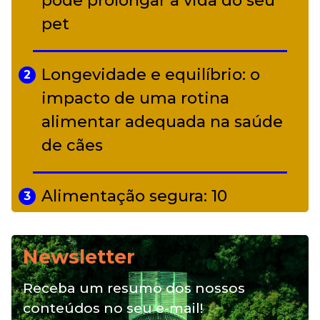
pode prolongar a vida do seu
Curitiba
pet
Longevidade e equilíbrio: o
2
impacto de uma rotina
alimentar adequada na saúde
de cães
Alimentação segura: 10
3
alimentos proibidos para pets
Newsletter
Alimentação natural e mix
4
Receba um resumo dos nossos
feeding: conheça essas opções
conteúdos no seu e-mail!
para nutrição do seu pet