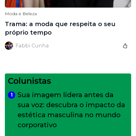
Moda e Beleza
Trama: a moda que respeita o seu
próprio tempo
Fabbi Cunha
Colunistas
Sua imagem lidera antes da
1
sua voz: descubra o impacto da
estética masculina no mundo
corporativo