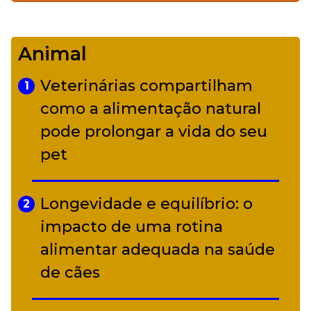
De Led Zeppelin a Caetano:
4
Camerata tem repertório
Animal
diverso a partir de R$ 17
Veterinárias compartilham
1
Adriana Calcanhotto retoma
como a alimentação natural
5
alter ego infantil para show em
pode prolongar a vida do seu
Curitiba
pet
Longevidade e equilíbrio: o
2
impacto de uma rotina
alimentar adequada na saúde
de cães