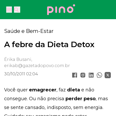
Your Company
Open main menu
Open main menu
Saúde e Bem-Estar
A febre da Dieta Detox
Érika Busani,
erikab@gazetadopovo.com.br
30/10/2011 02:04
Você quer
emagrecer
, faz
dieta
e não
consegue. Ou não precisa
perder peso
, mas
se sente cansado, indisposto, sem energia.