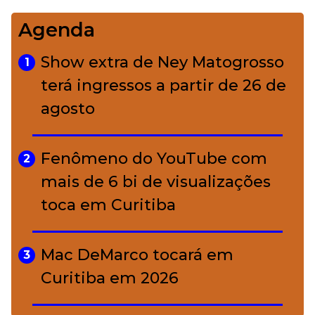
Agenda
Bolsas de palha e ráfia: o
4
charme rústico que
Show extra de Ney Matogrosso
1
conquistou o luxo
terá ingressos a partir de 26 de
agosto
A ciência por trás da skincare: a
5
função de cada ativo
Fenômeno do YouTube com
2
mais de 6 bi de visualizações
toca em Curitiba
Mac DeMarco tocará em
3
Curitiba em 2026