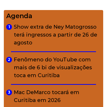
impecável
Agenda
Bolsas de palha e ráfia: o
4
charme rústico que
Show extra de Ney Matogrosso
1
conquistou o luxo
terá ingressos a partir de 26 de
agosto
A ciência por trás da skincare: a
5
função de cada ativo
Fenômeno do YouTube com
2
mais de 6 bi de visualizações
toca em Curitiba
Mac DeMarco tocará em
3
Curitiba em 2026