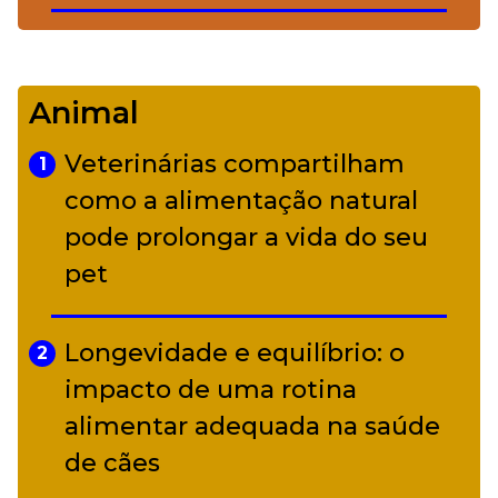
De Led Zeppelin a Caetano:
4
Camerata tem repertório
Animal
diverso a partir de R$ 17
Veterinárias compartilham
1
Adriana Calcanhotto retoma
como a alimentação natural
5
alter ego infantil para show em
pode prolongar a vida do seu
Curitiba
pet
Longevidade e equilíbrio: o
2
impacto de uma rotina
alimentar adequada na saúde
de cães