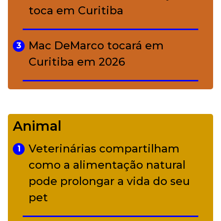
toca em Curitiba
Mac DeMarco tocará em
3
Curitiba em 2026
De Led Zeppelin a Caetano:
4
Camerata tem repertório
Animal
diverso a partir de R$ 17
Veterinárias compartilham
1
Adriana Calcanhotto retoma
como a alimentação natural
5
alter ego infantil para show em
pode prolongar a vida do seu
Curitiba
pet