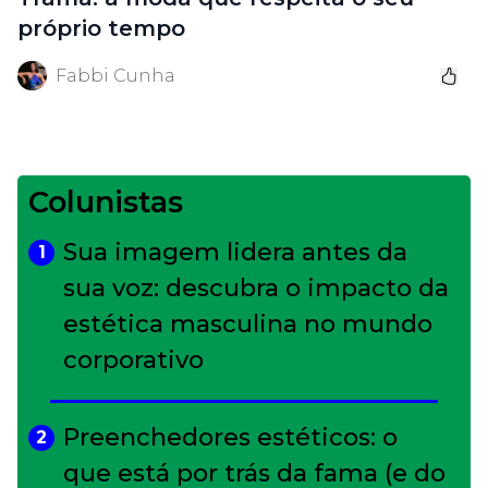
próprio tempo
Fabbi Cunha
Colunistas
Sua imagem lidera antes da
1
sua voz: descubra o impacto da
estética masculina no mundo
corporativo
Preenchedores estéticos: o
2
que está por trás da fama (e do