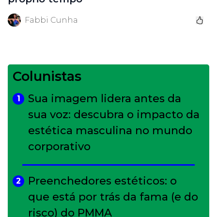
Fabbi Cunha
Colunistas
Sua imagem lidera antes da
1
sua voz: descubra o impacto da
estética masculina no mundo
corporativo
Preenchedores estéticos: o
2
que está por trás da fama (e do
risco) do PMMA