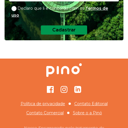
Declaro que li e concordo com os
Termos de
uso
Cadastrar
Facebook
Instagram
GitHub
Política de privacidade
Contato Editorial
Contato Comercial
Sobre o
a Pinó
Nosso Encarregado pelo tratamento de