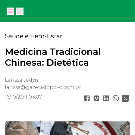
Your Company
Open main menu
Open main menu
Saúde e Bem-Estar
Medicina Tradicional
Chinesa: Dietética
Larissa Jedyn,
larissa@gazetadopovo.com.br
16/10/2011 03:07