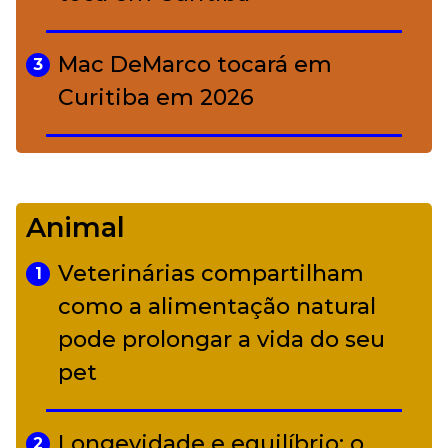
Mac DeMarco tocará em
3
Curitiba em 2026
De Led Zeppelin a Caetano:
4
Camerata tem repertório
Animal
diverso a partir de R$ 17
Veterinárias compartilham
1
Adriana Calcanhotto retoma
como a alimentação natural
5
alter ego infantil para show em
pode prolongar a vida do seu
Curitiba
pet
Longevidade e equilíbrio: o
2