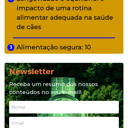
impacto de uma rotina
alimentar adequada na saúde
de cães
Alimentação segura: 10
3
alimentos proibidos para pets
Newsletter
Alimentação natural e mix
4
Receba um resumo dos nossos
feeding: conheça essas opções
conteúdos no seu e-mail!
para nutrição do seu pet