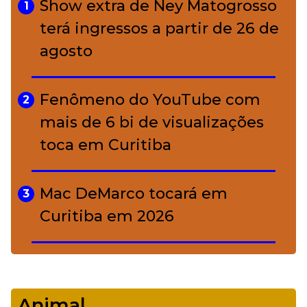
charme rústico que
Show extra de Ney Matogrosso
1
conquistou o luxo
terá ingressos a partir de 26 de
agosto
A ciência por trás da skincare: a
5
função de cada ativo
Fenômeno do YouTube com
2
mais de 6 bi de visualizações
toca em Curitiba
Mac DeMarco tocará em
3
Curitiba em 2026
De Led Zeppelin a Caetano:
4
Camerata tem repertório
Animal