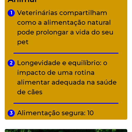
diverso a partir de R$ 17
Veterinárias compartilham
1
Adriana Calcanhotto retoma
como a alimentação natural
5
alter ego infantil para show em
pode prolongar a vida do seu
Curitiba
pet
Longevidade e equilíbrio: o
2
impacto de uma rotina
alimentar adequada na saúde
de cães
Alimentação segura: 10
3
alimentos proibidos para pets