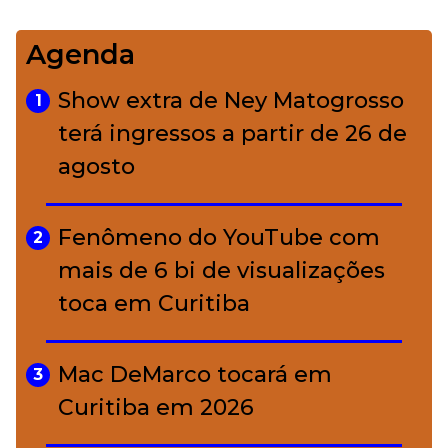
Agenda
Bolsas de palha e ráfia: o
4
charme rústico que
Show extra de Ney Matogrosso
1
conquistou o luxo
terá ingressos a partir de 26 de
agosto
A ciência por trás da skincare: a
5
função de cada ativo
Fenômeno do YouTube com
2
mais de 6 bi de visualizações
toca em Curitiba
Mac DeMarco tocará em
3
Curitiba em 2026