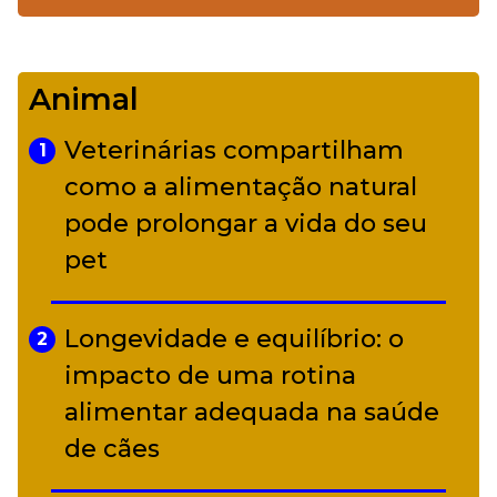
De Led Zeppelin a Caetano:
4
Camerata tem repertório
Animal
diverso a partir de R$ 17
Veterinárias compartilham
1
Adriana Calcanhotto retoma
como a alimentação natural
5
alter ego infantil para show em
pode prolongar a vida do seu
Curitiba
pet
Longevidade e equilíbrio: o
2
impacto de uma rotina
alimentar adequada na saúde
de cães