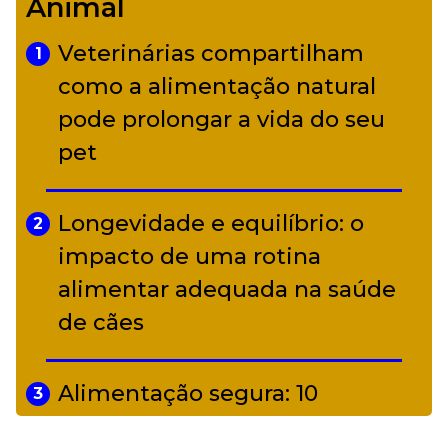
Animal
diverso a partir de R$ 17
Veterinárias compartilham
1
Adriana Calcanhotto retoma
como a alimentação natural
5
alter ego infantil para show em
pode prolongar a vida do seu
Curitiba
pet
Longevidade e equilíbrio: o
2
impacto de uma rotina
alimentar adequada na saúde
de cães
Alimentação segura: 10
3
alimentos proibidos para pets