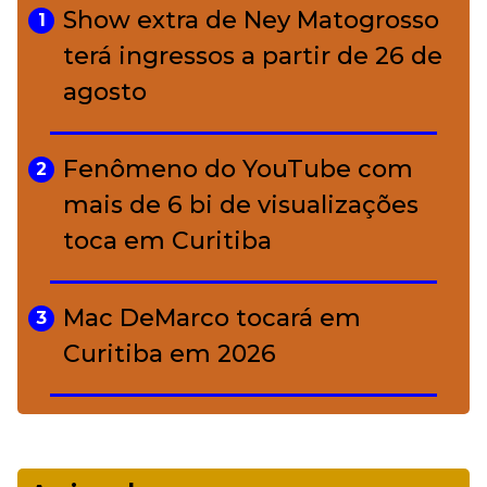
charme rústico que
Show extra de Ney Matogrosso
1
conquistou o luxo
terá ingressos a partir de 26 de
agosto
A ciência por trás da skincare: a
5
função de cada ativo
Fenômeno do YouTube com
2
mais de 6 bi de visualizações
toca em Curitiba
Mac DeMarco tocará em
3
Curitiba em 2026
De Led Zeppelin a Caetano:
4
Camerata tem repertório