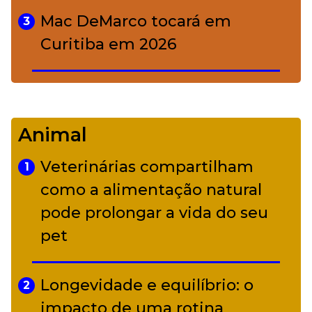
Mac DeMarco tocará em
3
Curitiba em 2026
De Led Zeppelin a Caetano:
4
Camerata tem repertório
Animal
diverso a partir de R$ 17
Veterinárias compartilham
1
Adriana Calcanhotto retoma
como a alimentação natural
5
alter ego infantil para show em
pode prolongar a vida do seu
Curitiba
pet
Longevidade e equilíbrio: o
2
impacto de uma rotina