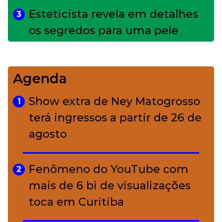
Esteticista revela em detalhes
3
os segredos para uma pele
impecável
Agenda
Bolsas de palha e ráfia: o
4
charme rústico que
Show extra de Ney Matogrosso
1
conquistou o luxo
terá ingressos a partir de 26 de
agosto
A ciência por trás da skincare: a
5
função de cada ativo
Fenômeno do YouTube com
2
mais de 6 bi de visualizações
toca em Curitiba