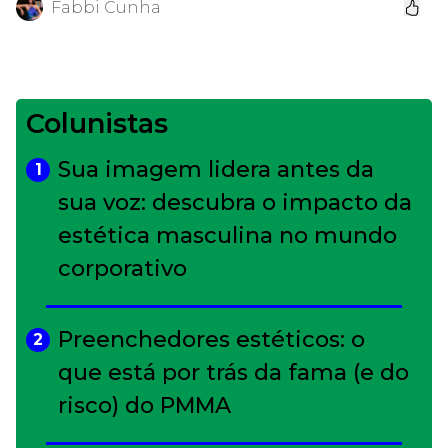
Fabbi Cunha
Colunistas
Sua imagem lidera antes da
1
sua voz: descubra o impacto da
estética masculina no mundo
corporativo
Preenchedores estéticos: o
2
que está por trás da fama (e do
risco) do PMMA