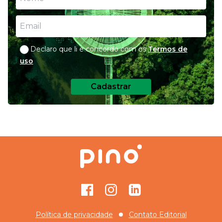
Declaro que li e concordo com os
Termos de
uso
Cadastrar
Facebook
Instagram
GitHub
Política de privacidade
Contato Editorial