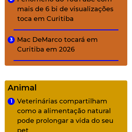
mais de 6 bi de visualizações
toca em Curitiba
Mac DeMarco tocará em
3
Curitiba em 2026
De Led Zeppelin a Caetano:
4
Camerata tem repertório
Animal
diverso a partir de R$ 17
Veterinárias compartilham
1
Adriana Calcanhotto retoma
como a alimentação natural
5
alter ego infantil para show em
pode prolongar a vida do seu
Curitiba
pet