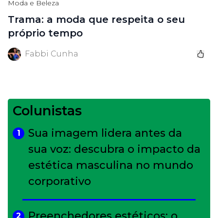
Moda e Beleza
Trama: a moda que respeita o seu
próprio tempo
Fabbi Cunha
Colunistas
Sua imagem lidera antes da
1
sua voz: descubra o impacto da
estética masculina no mundo
corporativo
Preenchedores estéticos: o
2