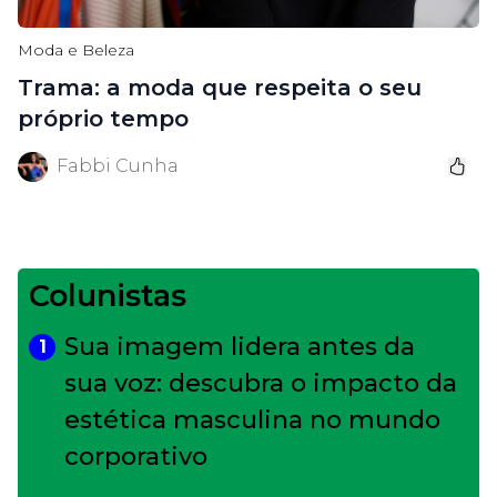
Moda e Beleza
Trama: a moda que respeita o seu
próprio tempo
Fabbi Cunha
Colunistas
Sua imagem lidera antes da
1
sua voz: descubra o impacto da
estética masculina no mundo
corporativo