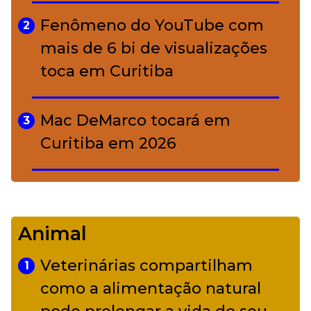
função de cada ativo
Fenômeno do YouTube com
2
mais de 6 bi de visualizações
toca em Curitiba
Mac DeMarco tocará em
3
Curitiba em 2026
De Led Zeppelin a Caetano:
4
Camerata tem repertório
Animal
diverso a partir de R$ 17
Veterinárias compartilham
1
Adriana Calcanhotto retoma
como a alimentação natural
5
alter ego infantil para show em