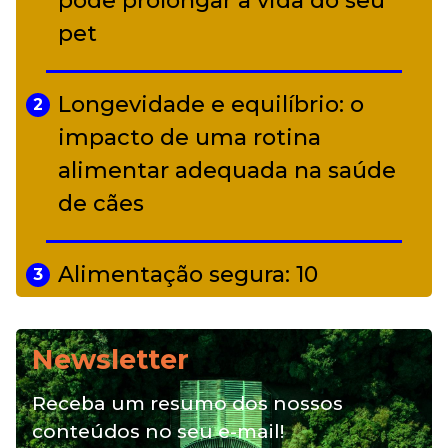
pode prolongar a vida do seu
Curitiba
pet
Longevidade e equilíbrio: o
2
impacto de uma rotina
alimentar adequada na saúde
de cães
Alimentação segura: 10
3
alimentos proibidos para pets
Newsletter
Alimentação natural e mix
4
Receba um resumo dos nossos
feeding: conheça essas opções
conteúdos no seu e-mail!
para nutrição do seu pet