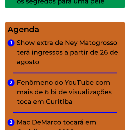
os segredos para uma pele
impecável
Agenda
Bolsas de palha e ráfia: o
4
charme rústico que
Show extra de Ney Matogrosso
1
conquistou o luxo
terá ingressos a partir de 26 de
agosto
A ciência por trás da skincare: a
5
função de cada ativo
Fenômeno do YouTube com
2
mais de 6 bi de visualizações
toca em Curitiba
Mac DeMarco tocará em
3