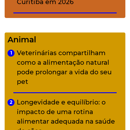
Curitiba em 2026
De Led Zeppelin a Caetano:
4
Camerata tem repertório
Animal
diverso a partir de R$ 17
Veterinárias compartilham
1
Adriana Calcanhotto retoma
como a alimentação natural
5
alter ego infantil para show em
pode prolongar a vida do seu
Curitiba
pet
Longevidade e equilíbrio: o
2
impacto de uma rotina
alimentar adequada na saúde