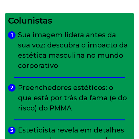
Colunistas
Sua imagem lidera antes da
1
sua voz: descubra o impacto da
estética masculina no mundo
corporativo
Preenchedores estéticos: o
2
que está por trás da fama (e do
risco) do PMMA
Esteticista revela em detalhes
3