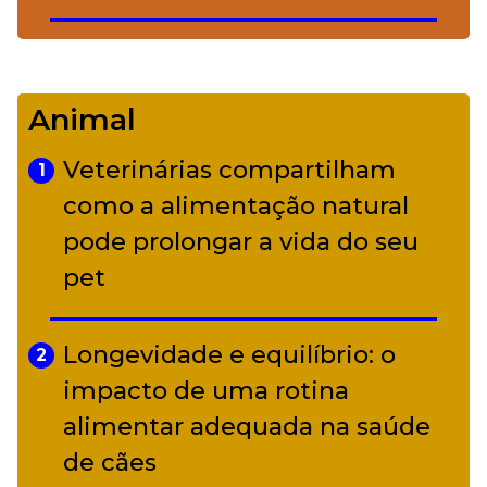
De Led Zeppelin a Caetano:
4
Camerata tem repertório
Animal
diverso a partir de R$ 17
Veterinárias compartilham
1
Adriana Calcanhotto retoma
como a alimentação natural
5
alter ego infantil para show em
pode prolongar a vida do seu
Curitiba
pet
Longevidade e equilíbrio: o
2
impacto de uma rotina
alimentar adequada na saúde
de cães