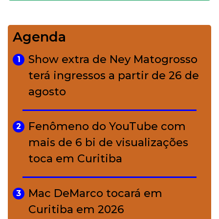
impecável
Agenda
Bolsas de palha e ráfia: o
4
charme rústico que
Show extra de Ney Matogrosso
1
conquistou o luxo
terá ingressos a partir de 26 de
agosto
A ciência por trás da skincare: a
5
função de cada ativo
Fenômeno do YouTube com
2
mais de 6 bi de visualizações
toca em Curitiba
Mac DeMarco tocará em
3
Curitiba em 2026