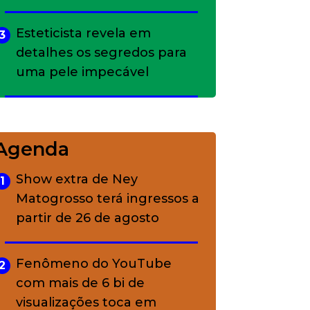
Esteticista revela em
3
detalhes os segredos para
uma pele impecável
Bolsas de palha e ráfia: o
4
charme rústico que
Agenda
conquistou o luxo
Show extra de Ney
1
Matogrosso terá ingressos a
A ciência por trás da
5
partir de 26 de agosto
skincare: a função de cada
ativo
Fenômeno do YouTube
2
com mais de 6 bi de
visualizações toca em