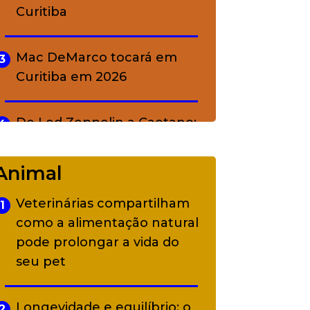
Curitiba
Mac DeMarco tocará em
3
Curitiba em 2026
De Led Zeppelin a Caetano:
4
Camerata tem repertório
diverso a partir de R$ 17
Animal
Veterinárias compartilham
1
Adriana Calcanhotto retoma
5
como a alimentação natural
alter ego infantil para show
pode prolongar a vida do
em Curitiba
seu pet
Longevidade e equilíbrio: o
2